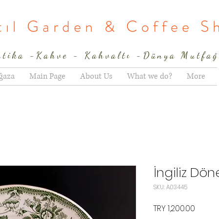
rtıl Garden & Coffee S
ntika -Kahve - Kahvaltı -Dünya Mutfağ
ğaza
Main Page
About Us
What we do?
More
İngiliz Dö
SKU: A03445
Price
TRY 1,200.00