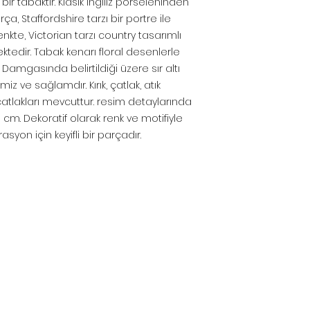
bir tabaktır. Klasik İngiliz porseleninden
a, Staffordshire tarzı bir portre ile
enkte, Victorian tarzı country tasarımlı
ktedir. Tabak kenarı floral desenlerle
 Damgasında belirtildiği üzere sır altı
z ve sağlamdır. Kırık, çatlak, atık
 çatlakları mevcuttur. resim detaylarında
2.5 cm. Dekoratif olarak renk ve motifiyle
asyon için keyifli bir parçadır.