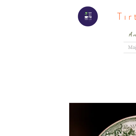
Tı
A
Ma