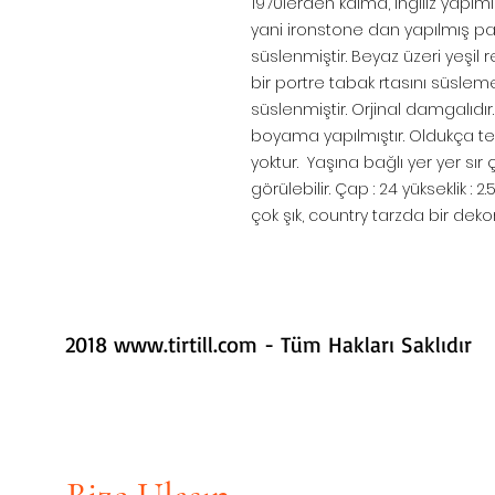
1970lerden kalma, İngiliz yapımı 
yani ironstone dan yapılmış parç
süslenmiştir. Beyaz üzeri yeşil r
bir portre tabak rtasını süsleme
süslenmiştir. Orjinal damgalıdır.
boyama yapılmıştır. Oldukça temi
yoktur. Yaşına bağlı yer yer sır
görülebilir. Çap : 24 yükseklik : 
çok şık, country tarzda bir dekor
2018
www.tirtill.com
- Tüm Hakları Saklıdır