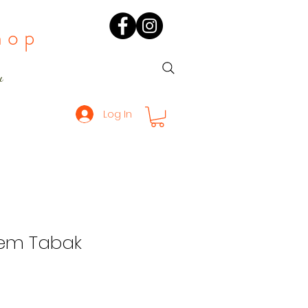
hop
ı
Log In
nem Tabak