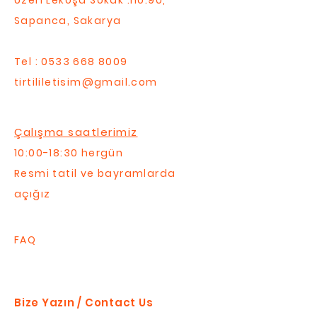
Üzeri Lekoşa Sokak .no.90,
Sapanca, Sakarya
Tel :
0533 668 8009
tirtililetisim@gmail.com
Çalışma saatlerimiz
10:00-18:30 hergün
Resmi tatil ve bayramlarda
açığız
FAQ
Bize Yazın / Contact Us