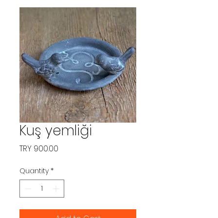
Kuş yemliği
Price
TRY 900.00
Quantity
*