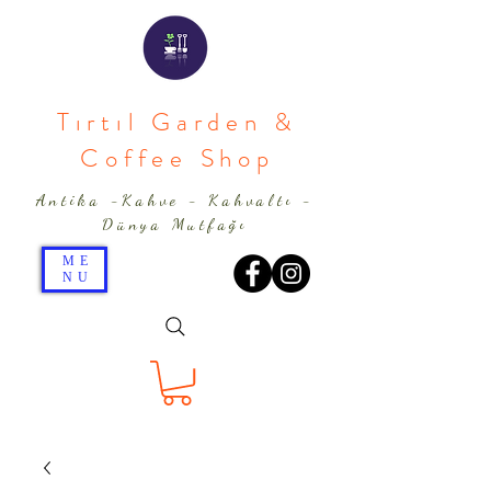
Tırtıl Garden &
Coffee Shop
Antika -Kahve - Kahvaltı -
Dünya Mutfağı
ME
NU