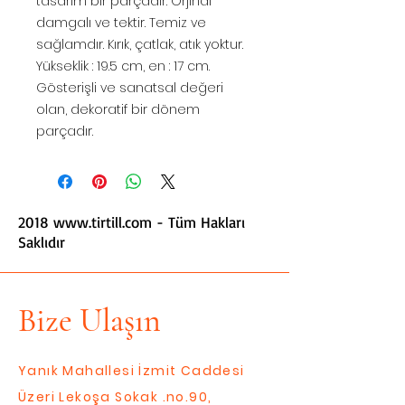
tasarım bir parçadır. Orjinal
damgalı ve tektir. Temiz ve
sağlamdır. Kırık, çatlak, atık yoktur.
Yükseklik : 19.5 cm, en : 17 cm.
Gösterişli ve sanatsal değeri
olan, dekoratif bir dönem
parçadır.
2018
www.tirtill.com
- Tüm Hakları
Saklıdır
Bize Ulaşın
Yanık Mahallesi İzmit Caddesi
Üzeri Lekoşa Sokak .no.90,