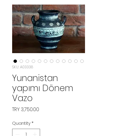
SKU: A03338
Yunanistan
yapımı Dönem
Vazo
Price
TRY 3,750.00
Quantity
*