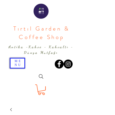
Tırtıl Garden &
Coffee Shop
Antika -Kahve - Kahvaltı -
Dünya Mutfağı
ME
NU